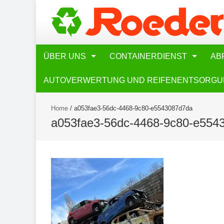
ÜBER UNS
CONTAINERDIENST
AB
AUTOVERWERTUNG UND REIFENENTSORG
Home
/
a053fae3-56dc-4468-9c80-e5543087d7da
a053fae3-56dc-4468-9c80-e554