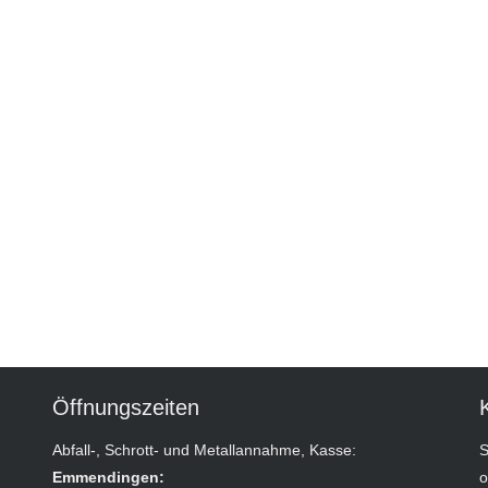
Öffnungszeiten
Abfall-, Schrott- und Metallannahme, Kasse:
S
Emmendingen:
o